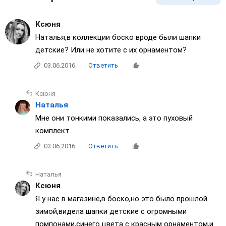
Ксюня
Наталья,в коллекции боско вроде были шапки
детские? Или не хотите с их орнаментом?
03.06.2016
Ответить
Ксюня
Наталья
Мне они тонкими показались, а это пуховый
комплект.
03.06.2016
Ответить
Наталья
Ксюня
Я у нас в магазине,в боско,но это было прошлой
зимой,видела шапки детские с огромными
помпонами,синего цвета с красным орнаментом,и