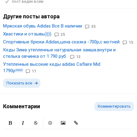
пост виден всем
Другие посты автора
Мужская обувь Adidas Все В наличии
35
Хвастики и отзывы))))
25
Спортивные брюки Adidas,цена сказка -700р,с мотней
15
Кеды Зима утепленные натуральная замша.внутри и
стелька овчинка от 1 790 руб.
13
Утепленные высокие кеды adidas Caflaire Mid
1790p!!!!!!
11
Показать все
Комментарии
Комментировать
Жирный
Курсив
Зачеркнутый
Смайлики
Вставить изображение
Вставить ссылку