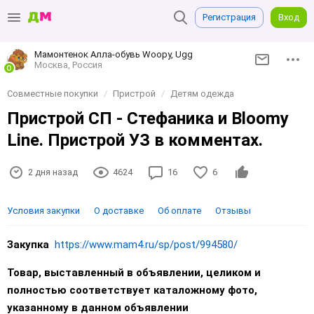
Регистрация
Вход
Мамонтенок Алла-обувь Woopy, Ugg
Москва, Россия
Совместные покупки
Пристрой
Детям одежда
Пристрой СП - Стефаника и Bloomy
Line. Пристрой УЗ в комментах.
2 дня назад
4624
16
6
Условия закупки
О доставке
Об оплате
Отзывы
Закупка
https://www.mam4.ru/sp/post/994580/
Товар, выставленный в объявлении, целиком и
полностью соответствует каталожному фото,
указанному в данном объявлении