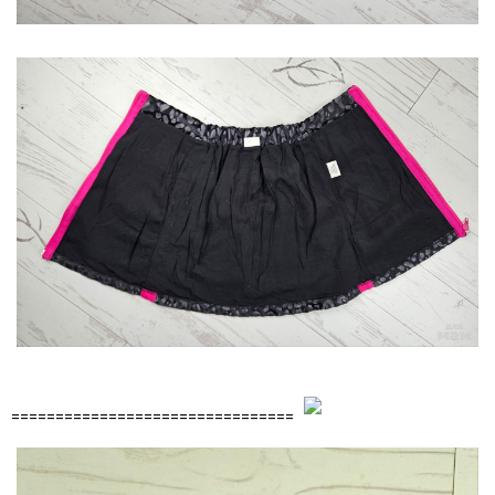
================================