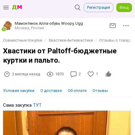
Регистрация
Вход
Мамонтенок Алла-обувь Woopy, Ugg
Москва, Россия
Совместные покупки
Хвастики-Антихвастики
Отзывы о товарах 
Хвастики от Рaltoff-бюджетные
куртки и пальто.
2 месяца назад
1870
2
1
Условия закупки
О доставке
Об оплате
Отзывы
Сама закупка
ТУТ