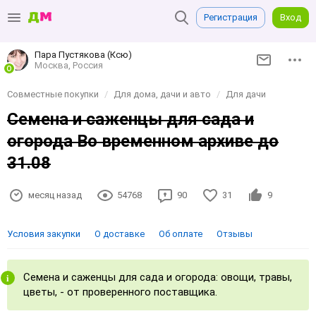
Регистрация
Вход
Пара Пустякова (Ксю)
Москва, Россия
Совместные покупки
Для дома, дачи и авто
Для дачи
Семена и саженцы для сада и
огорода Во временном архиве до
31.08
месяц назад
54768
90
31
9
Условия закупки
О доставке
Об оплате
Отзывы
Семена и саженцы для сада и огорода: овощи, травы,
цветы, - от проверенного поставщика.