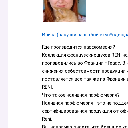
Ирина (закупки на любой вкус!!одежд
Где производится парфюмерия?
Коллекция французских духов RENI на
производились во Франции г.Граас. В
снижения себестоимости продукции и
поставляется все так же из Франции 
RENI.
Что такое наливная парфюмерия?
Наливная парфюмерия - это не подде
сертифицированная продукция от оф
Reni.
Вы, например, знаете, что большое 