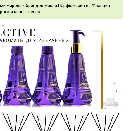
опии мировых брендов)масла.Парфюмерия из Франции
рого и качественно.