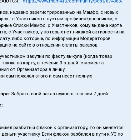
ВАЮТСЯ :
https://www.mam4.ru/community/post/874388/
ков, недавно зарегистрированных на Мамфо, с новых
арок, с Участников с пустым профилем/дневником, с
ерные Списки Мамфо, с Участников, кому выдана карта
та, с Участников, у которых нет никакой активности на
лату, либо которые, по информации Модераторов
ацию на сайте в отношении оплаты заказов.
участником закупки по факту выкупа (когда товар
 также на карту, в течение 3-х дней с момента
ния от Организатора в личку.
ки сам пожелал этого и сам несет полную
вара:
Забрать свой заказ нужно в течении 7 дней.
а:
пришел разбитый флакон к организатору, то он меняется
еньги участнику. Если флакон разбился в пути к УЗ по