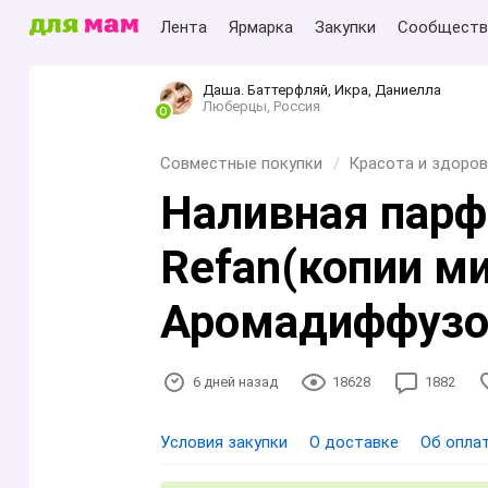
Лента
Ярмарка
Закупки
Сообществ
Даша. Баттерфляй, Икра, Даниелла
Люберцы, Россия
Совместные покупки
Красота и здоров
Наливная парф
Refan(копии м
Аромадиффузо
6 дней назад
18628
1882
Условия закупки
О доставке
Об опла