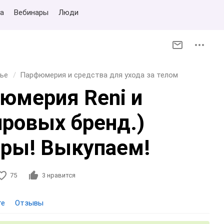
а
Вебинары
Люди
ье
Парфюмерия и средства для ухода за телом
юмерия Reni и
ировых бренд.)
ры! Выкупаем!
75
3
нравится
те
Отзывы