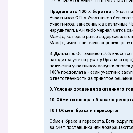
ОРГАНИЗАТОРАМИ СП НЕ РАССМАТРИ
Предоплата 100 % берется
с Участни
Участников СП, с Участников без ават
Участников, занесенных в различные Ч
нарушителя, БАН либо Черная метка сай
Мамфо, которые ранее задерживали оп
Мамфо, имеют не очень хорошую репут
8.
Доплата:
Оставшиеся 50% вносятся 
находится уже на руках у Организатора)
получения участником закупки оповеще
100% предоплата - если участник закуп
ответственность за принятое решение.
9.
Условия хранения заказанного то
10.
Обмен и возврат брака/пересорт
10.1
Обмен брака и пересорта
.
Обмен брака и пересорта. Если вдруг 
за счет поставщика или возвращаются д