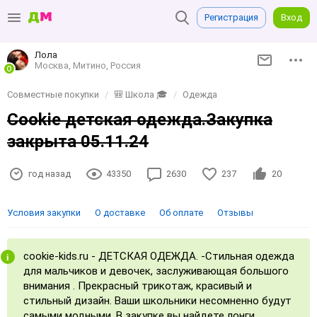
Регистрация
Вход
Лола
Москва, Митино, Россия
Совместные покупки
🎒 Школа 🎓
Одежда
Cookie детская одежда.Закупка
закрыта 05.11.24
год назад
43350
2630
237
20
Условия закупки
О доставке
Об оплате
Отзывы
cookie-kids.ru - ДЕТСКАЯ ОДЕЖДА. -Стильная одежда
для мальчиков и девочек, заслуживающая большого
внимания . Прекрасный трикотаж, красивый и
стильный дизайн. Ваши школьники несомненно будут
самыми модными. В закупке вы найдете лонги,