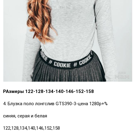
РАзмеры 122-128-134-140-146-152-158
4. Блузка поло лонгслив GTS390-3-цена 1280р+%
синяя, серая и белая
122,128,134,140,146,152,158