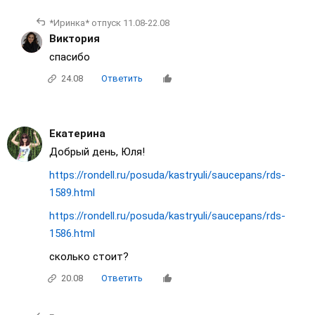
*Иринка* отпуск 11.08-22.08
Виктория
спасибо
24.08
Ответить
Екатерина
Добрый день, Юля!
https://rondell.ru/posuda/kastryuli/saucepans/rds-
1589.html
https://rondell.ru/posuda/kastryuli/saucepans/rds-
1586.html
сколько стоит?
20.08
Ответить