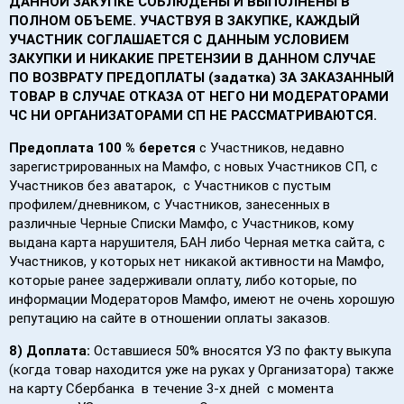
ДАННОЙ ЗАКУПКЕ СОБЛЮДЕНЫ И ВЫПОЛНЕНЫ В
ПОЛНОМ ОБЪЕМЕ. УЧАСТВУЯ В ЗАКУПКЕ, КАЖДЫЙ
УЧАСТНИК СОГЛАШАЕТСЯ С ДАННЫМ УСЛОВИЕМ
ЗАКУПКИ И НИКАКИЕ ПРЕТЕНЗИИ В ДАННОМ СЛУЧАЕ
ПО ВОЗВРАТУ ПРЕДОПЛАТЫ (задатка) ЗА ЗАКАЗАННЫЙ
ТОВАР В СЛУЧАЕ ОТКАЗА ОТ НЕГО НИ МОДЕРАТОРАМИ
ЧС НИ ОРГАНИЗАТОРАМИ СП НЕ РАССМАТРИВАЮТСЯ.
Предоплата 100 % берется
с Участников, недавно
зарегистрированных на Мамфо, с новых Участников СП, с
Участников без аватарок, с Участников с пустым
профилем/дневником, с Участников, занесенных в
различные Черные Списки Мамфо, с Участников, кому
выдана карта нарушителя, БАН либо Черная метка сайта, с
Участников, у которых нет никакой активности на Мамфо,
которые ранее задерживали оплату, либо которые, по
информации Модераторов Мамфо, имеют не очень хорошую
репутацию на сайте в отношении оплаты заказов.
8)
Доплата:
Оставшиеся 50% вносятся УЗ по факту выкупа
(когда товар находится уже на руках у Организатора) также
на карту Сбербанка в течение 3-х дней с момента