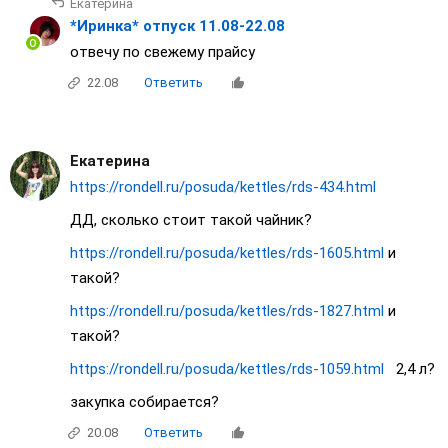
Екатерина
*Иринка* отпуск 11.08-22.08
отвечу по свежему прайсу
22.08
Ответить
Екатерина
https://rondell.ru/posuda/kettles/rds-434.html
ДД, сколько стоит такой чайник?
https://rondell.ru/posuda/kettles/rds-1605.html
и
такой?
https://rondell.ru/posuda/kettles/rds-1827.html
и
такой?
https://rondell.ru/posuda/kettles/rds-1059.html
2,4 л?
закупка собирается?
20.08
Ответить