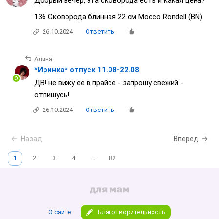
Добрый вечер, эта сковорода есть и какая цена?
136 Сковорода блинная 22 см Mocco Rondell (BN)
26.10.2024
Ответить
Алина
*Иринка* отпуск 11.08-22.08
ДВ! не вижу ее в прайсе - запрошу свежий -
отпишусь!
26.10.2024
Ответить
Назад
Вперед
1
2
3
4
...
82
О сайте
Благотворительность