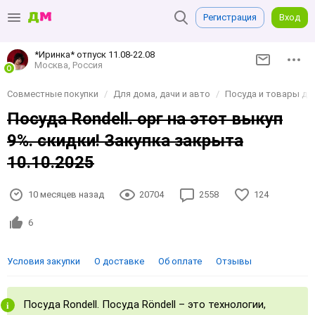
Регистрация
Вход
*Иринка* отпуск 11.08-22.08
Москва, Россия
Совместные покупки
Для дома, дачи и авто
Посуда и товары до
Посуда Rondell. орг на этот выкуп
9%. скидки! Закупка закрыта
10.10.2025
10 месяцев назад
20704
2558
124
6
Условия закупки
О доставке
Об оплате
Отзывы
Посуда Rondell. Посуда Röndell – это технологии,