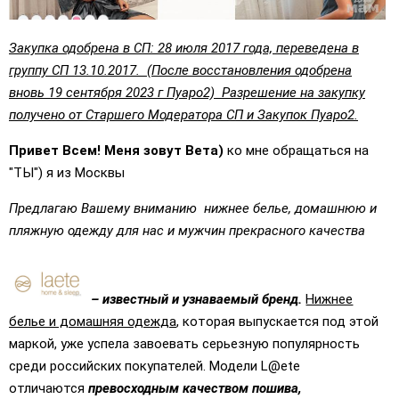
Закупка одобрена в СП: 28 июля 2017 года, переведена в
группу СП 13.10.2017. (После восстановления одобрена
вновь 19 сентября 2023 г Пуаро2) Разрешение на закупку
получено от Старшего Модератора СП и Закупок Пуаро2.
Привет Всем! Меня зовут Вета)
ко мне обращаться на
"ТЫ") я из Москвы
Предлагаю Вашему вниманию нижнее белье, домашнюю и
пляжную одежду для нас и мужчин прекрасного качества
– известный и узнаваемый бренд.
Нижнее
белье и домашняя одежда
, которая выпускается под этой
маркой, уже успела завоевать серьезную популярность
среди российских покупателей. Модели L@еtе
отличаются
превосходным качеством пошива,