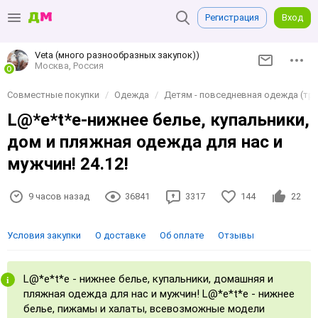
Регистрация
Вход
Veta (много разнообразных закупок))
Москва, Россия
Совместные покупки
Одежда
Детям - повседневная одежда (три
L@*е*t*е-нижнее белье, купальники,
дом и пляжная одежда для нас и
мужчин! 24.12!
9 часов назад
36841
3317
144
22
Условия закупки
О доставке
Об оплате
Отзывы
L@*е*t*е - нижнее белье, купальники, домашняя и
пляжная одежда для нас и мужчин! L@*е*t*е - нижнее
белье, пижамы и халаты, всевозможные модели