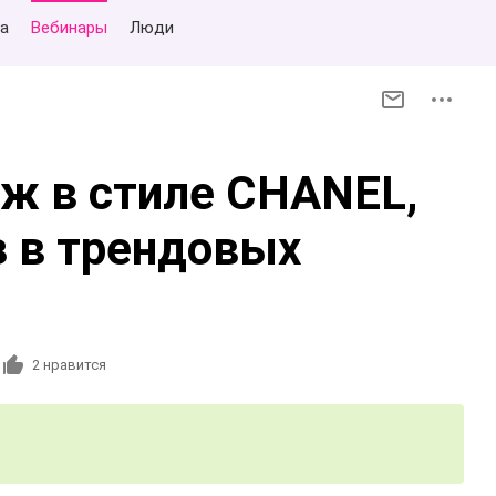
а
Вебинары
Люди
ж в стиле CHANEL,
з в трендовых
и
2
нравится