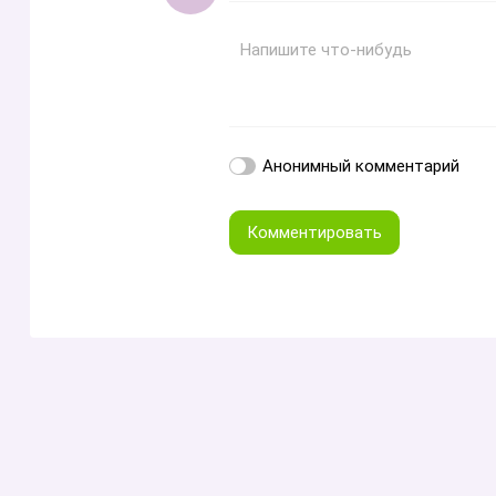
Жирный
Курсив
Зачеркнутый
Смайлики
Вставит
Вс
Напишите что-нибудь
Анонимный комментарий
Комментировать