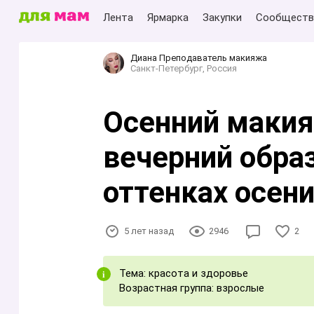
Лента
Ярмарка
Закупки
Сообществ
Диана Преподаватель макияжа
Санкт-Петербург, Россия
Осенний макия
вечерний обра
оттенках осен
5 лет назад
2946
2
Тема: красота и здоровье
Возрастная группа: взрослые