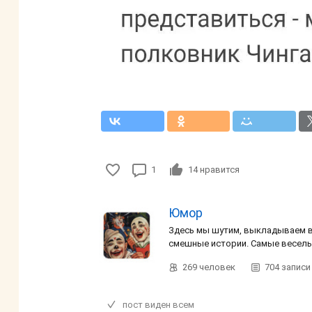
1
14
нравится
Юмор
Здесь мы шутим, выкладываем в
смешные истории. Самые веселы
269
человек
704
записи
пост виден всем