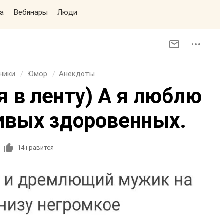
а
Вебинары
Люди
дники
Юмор
Анекдоты
я в ленту) А я люблю
ивых здоровенных.
14
нравится