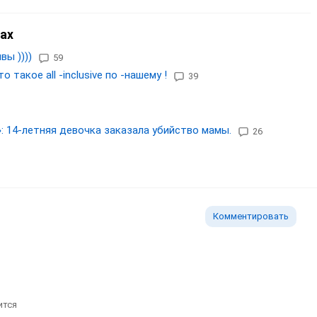
ах
вы ))))
59
такое all -inclusive по -нашему !
39
: 14-летняя девочка заказала убийство мамы.
26
Комментировать
ится