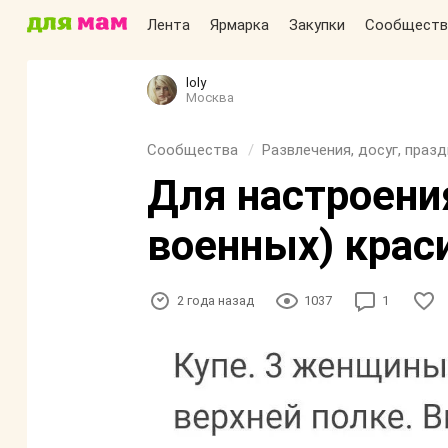
Лента
Ярмарка
Закупки
Сообществ
loly
Москва
Сообщества
Развлечения, досуг, праз
Для настроени
военных) крас
2 года назад
1037
1