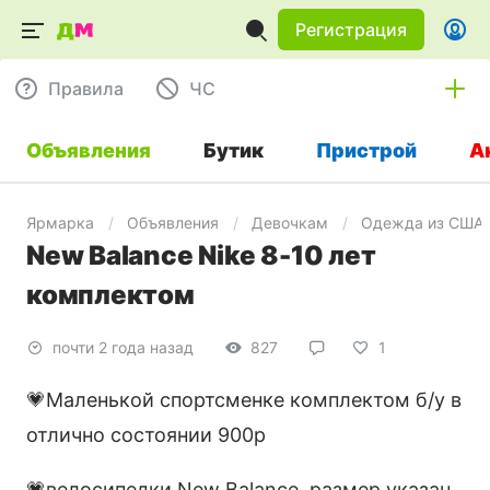
Регистрация
Правила
ЧC
Объявления
Бутик
Пристрой
А
Ярмарка
Объявления
Девочкам
Одежда из США
New Balance Nike 8-10 лет
комплектом
почти 2 года назад
827
1
💗Маленькой спортсменке комплектом б/у в
отлично состоянии 900р
💗велосипедки New Balance, размер указан