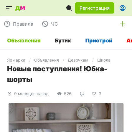
Регистрация
Правила
ЧC
Объявления
Бутик
Пристрой
А
Ярмарка
Объявления
Девочкам
Школа
Новые поступления! Юбка-
шорты
9 месяцев назад
526
3