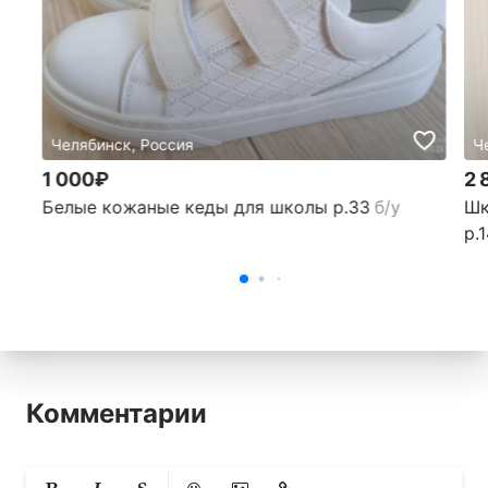
Челябинск, Россия
Ч
1 000₽
2 
Белые кожаные кеды для школы р.33
б/у
Шк
р.
Комментарии