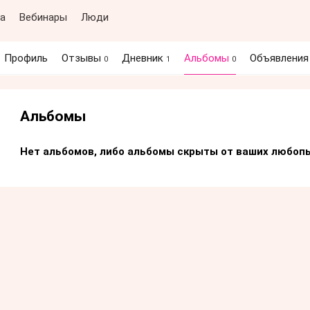
а
Вебинары
Люди
Профиль
Отзывы
Дневник
Альбомы
Объявлени
0
1
0
Альбомы
Нет альбомов, либо альбомы скрыты от ваших любопы