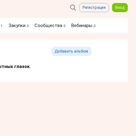
Регистрация
Вход
я
Закупки
Сообщества
Вебинары
1
0
0
0
Добавить альбом
тных глазок.