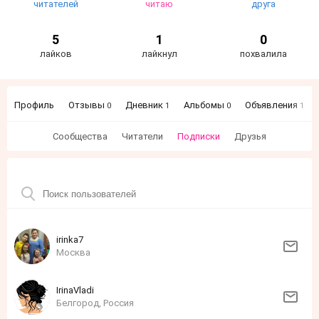
читателей
читаю
друга
5
1
0
лайков
лайкнул
похвалила
Профиль
Отзывы
Дневник
Альбомы
Объявления
0
1
0
1
Сообщества
Читатели
Подписки
Друзья
irinka7
Москва
IrinaVladi
Белгород, Россия