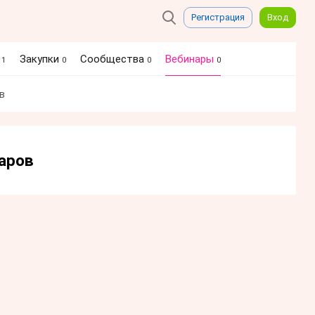
Регистрация
Вход
я
Закупки
Сообщества
Вебинары
1
0
0
0
в
наров