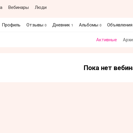
а
Вебинары
Люди
Профиль
Отзывы
Дневник
Альбомы
Объявлени
0
1
0
Активные
Архи
Пока нет веби