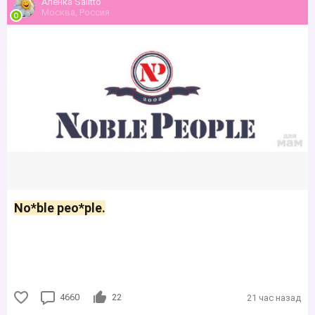
Аленка Sаlittо
Москва, Россия
No*blе peo*ple.
4660
22
21 час назад