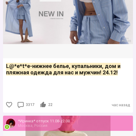
L@*е*t*е-нижнее белье, купальники, дом и
пляжная одежда для нас и мужчин! 24.12!
3317
22
час назад
*Иринка* отпуск 11.08-22.08
Москва, Россия