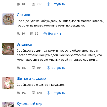
131
217
Вступить
Декупаж
Все о декупаже. Обсуждаем, выкладываем мастер-классы,
говорим на всевозможные темы по декупажу.
89
35
Вступить
Вышивка
Сообщество для тех, кому интересно общеизвестное и
распространенное рукодельное искусство вышивка, кто
хочет украсить свою жизнь и свой интерьер самыми …
157
164
Вступить
Шитье и кружево
Сообщество о шитье и кружеве!
197
128
Вступить
Кукольный мир