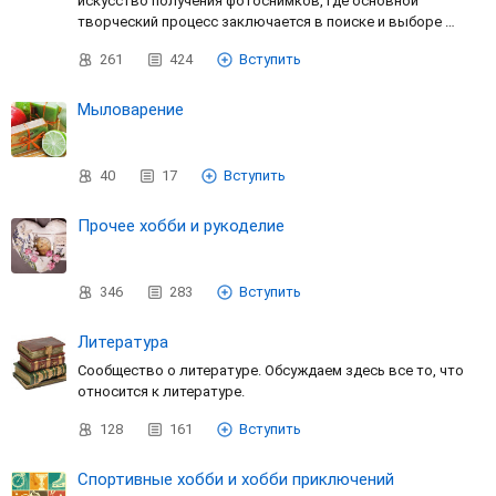
искусство получения фотоснимков, где основной
творческий процесс заключается в поиске и выборе …
261
424
Вступить
Мыловарение
40
17
Вступить
Прочее хобби и рукоделие
346
283
Вступить
Литература
Сообщество о литературе. Обсуждаем здесь все то, что
относится к литературе.
128
161
Вступить
Спортивные хобби и хобби приключений