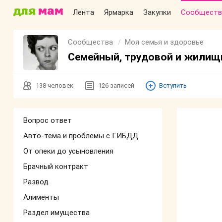
Лента
Ярмарка
Закупки
Сообществ
Сообщества
Моя семья и здоровье
Семейный, трудовой и жилищн
138
человек
126
записей
Вступить
Вопрос ответ
Авто-тема и проблемы с ГИБДД
От опеки до усыновления
Брачный контракт
Развод
Алименты
Раздел имущества