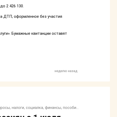
 до 2 426 130.
 за ДТП, оформленное без участия
слуги». Бумажные квитанции оставят
неделю назад
Семейный, трудовой и жилищный кодекс, юридические вопросы, налоги, социалка, финансы, пособия и тп.