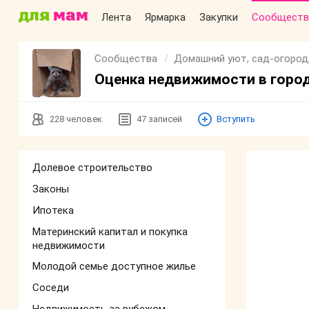
Лента
Ярмарка
Закупки
Сообществ
Сообщества
Домашний уют, сад-огород
Оценка недвижимости в город
228
человек
47
записей
Вступить
Долевое строительство
Законы
Ипотека
Материнский капитал и покупка
недвижимости
Молодой семье доступное жилье
Соседи