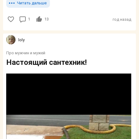
Читать дальше
1
13
год назад
loly
Про мужчин и мужей
Настоящий сантехник!