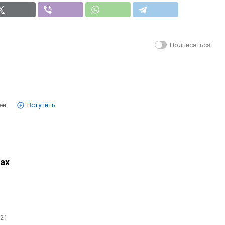
Подписаться
ей
Вступить
ах
21