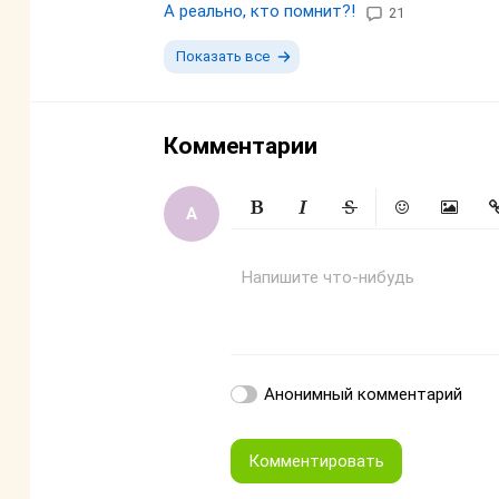
А реально, кто помнит?!
21
Показать все
Комментарии
Жирный
Курсив
Зачеркнутый
Смайлики
Вставит
Вс
Напишите что-нибудь
Анонимный комментарий
Комментировать