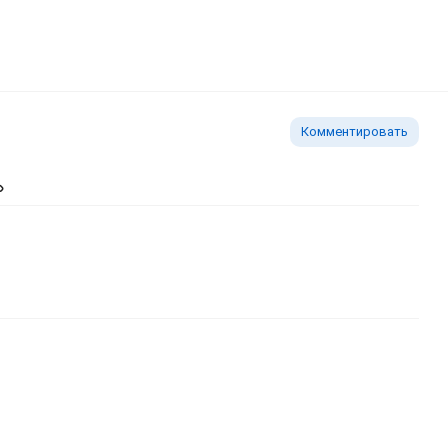
Комментировать
ь изображение
тавить ссылку