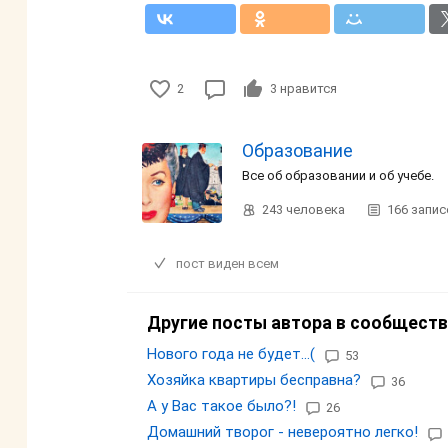
2
3
нравится
Образование
Все об образовании и об учебе.
243
человека
166
запис
пост виден всем
Другие посты автора в сообществ
Нового года не будет...(
53
Хозяйка квартиры бесправна?
36
А у Вас такое было?!
26
Домашний творог - невероятно легко!