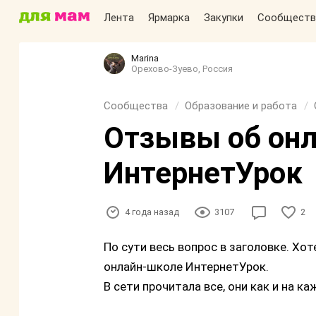
Лента
Ярмарка
Закупки
Сообществ
Marina
Орехово-Зуево, Россия
Сообщества
Образование и работа
Отзывы об он
ИнтернетУрок
4 года назад
3107
2
По сути весь вопрос в заголовке. Х
онлайн-школе ИнтернетУрок.
В сети прочитала все, они как и на к