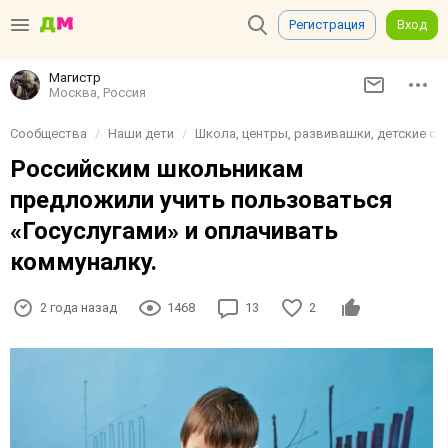
Регистрация
Вход
Магистр
Москва, Россия
Сообщества
Наши дети
Школа, центры, развивашки, детские сад
Российским школьникам
предложили учить пользоваться
«Госуслугами» и оплачивать
коммуналку.
2 года назад
1468
13
2