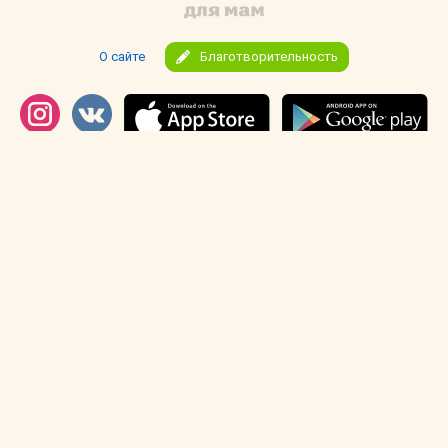
О сайте
Благотворительность
Реклама
Соглашение
Правила
Тех. поддержка
Черный список
Отписка от новостей
pub@mam4.ru