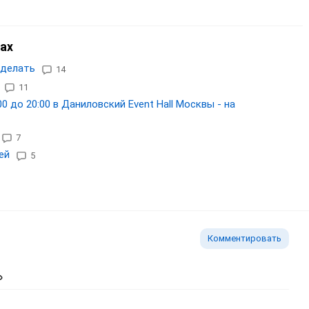
ах
 делать
14
11
0 до 20:00 в Даниловский Event Hall Москвы - на
7
ей
5
Комментировать
ь изображение
тавить ссылку