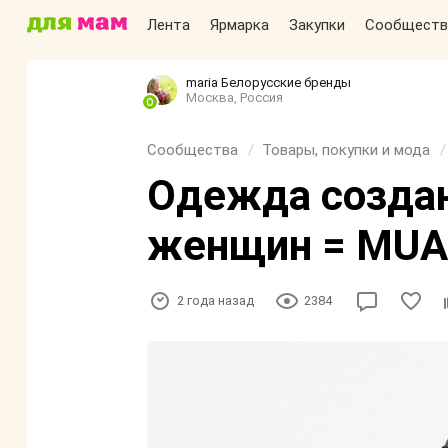
Лента
Ярмарка
Закупки
Сообществ
maria Белорусские бренды
Москва, Россия
Сообщества
Товары, покупки и мода
Одежда созда
женщин = MUA
2 года назад
2384