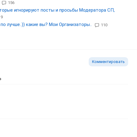
156
оторые игнорируют посты и просьбы Модератора СП,
19
о лучше..)) какие вы? Мои Организаторы..
110
Комментировать
ь изображение
тавить ссылку