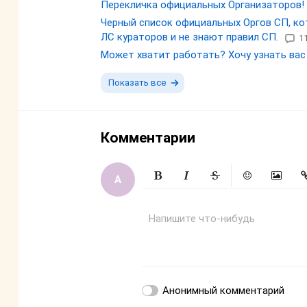
Перекличка официальных Организаторов!
Черный список официальных Оргов СП, к
ЛС кураторов и не знают правил СП.
1
Может хватит работать? Хочу узнать вас п
Показать все
Комментарии
Жирный
Курсив
Зачеркнутый
Смайлики
Вставит
Вс
Напишите что-нибудь
Анонимный комментарий