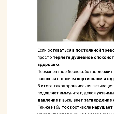
Если оставаться в
постоянной трев
просто
теряете душевное спокойс
здоровью
.
Перманентное беспокойство держит 
наполняя организм
кортизолом и ад
В итоге такая хроническая активаци
подавляет иммунитет, делая уязвим
давление
и вызывает
затвердение 
Также избыток кортизола
нарушает