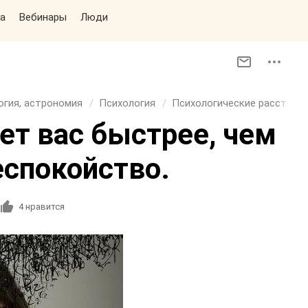
а
Вебинары
Люди
огия, астрономия
Психология
Психологические расстрой
ет вас быстрее, чем
еспокойство.
4
нравится