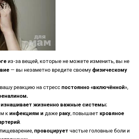
оге
из-за вещей, которые не можете изменить, вы не
твие
— вы незаметно вредите своему
физическому
вашу реакцию на стресс
постоянно «включённой
»,
реналином.
я
изнашивает жизненно важные системы:
ым к
инфекциям и
даже
раку
, повышает
кровяное
артерий
.
пищеварение,
провоцирует
частые головные боли и