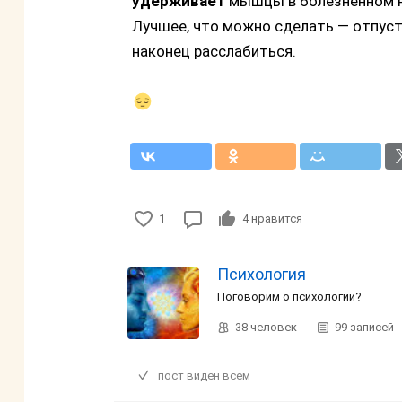
удерживает
мышцы в болезненном н
Лучшее, что можно сделать — отпусти
наконец расслабиться.
1
4
нравится
Психология
Поговорим о психологии?
38
человек
99
записей
пост виден всем