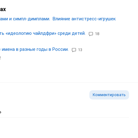
ах
ами и симпл-димплами. Влияние антистресс-игрушек
ть «идеологию чайлдфри» среди детей.
18
имена в разные годы в России.
13
2
Комментировать
ь изображение
тавить ссылку