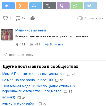
3
27
Подписаться
Машинное вязание
Все про машинное вязание, и просто про вязание.
121
423
Вступить
пост виден всем
Другие посты автора в сообществах
Мамы! Покажите своих выпускников!
98
не моё..но согласна на все 100
54
Подземная мода: 35 беспощадно стильных
персонажей отечественного метро
35
во как!)
24
немного моих работ
23