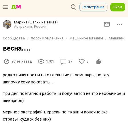
Регистрация
Вход
Марина (шапки на заказ)
Астрахань, Россия
Сообщества
Хобби и увлечения
Машинное вязание
Машинное 
весна.....
9 лет назад
1701
27
3
редко пишу посты на отдельные экземпляры, но эту
шапочку хочу показать....
три дня поэтапной работы и получается нечто необычное и
шикарное)
меринос экстрафайн, краски по ткани и конечно-же,
стразы, куда ж без них)