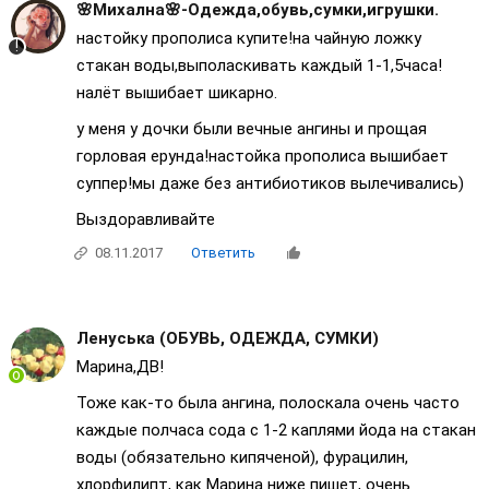
🌸Михална🌸-Одежда,обувь,сумки,игрушки.
настойку прополиса купите!на чайную ложку
стакан воды,выполаскивать каждый 1-1,5часа!
налёт вышибает шикарно.
у меня у дочки были вечные ангины и прощая
горловая ерунда!настойка прополиса вышибает
суппер!мы даже без антибиотиков вылечивались)
Выздоравливайте
08.11.2017
Ответить
Ленуська (ОБУВЬ, ОДЕЖДА, СУМКИ)
Марина,ДВ!
Тоже как-то была ангина, полоскала очень часто
каждые полчаса сода с 1-2 каплями йода на стакан
воды (обязательно кипяченой), фурацилин,
хлорфилипт, как Марина ниже пишет, очень