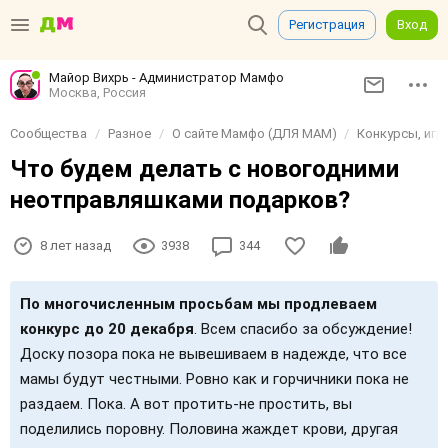
Регистрация
Вход
Майор Вихрь - Администратор Мамфо
Москва, Россия
Сообщества
Разное
О сайте Мамфо (ДЛЯ МАМ)
Конкурсы, игр
Что будем делать с новогодними
неотправляшками подарков?
8 лет назад
3938
344
По многочисленным просьбам мы продлеваем
конкурс до 20 декабря
. Всем спасибо за обсуждение!
Доску позора пока не вывешиваем в надежде, что все
мамы будут честными. Ровно как и горчичники пока не
раздаем. Пока. А вот протить-не простить, вы
поделились поровну. Половина жаждет крови, другая