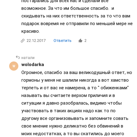
постарались для всех нас и сделали все
возможное. За что им большое спасибо. и
скидывать на них ответственность за то что вам
подарок вовремя не отправили по меньшей мере не
красиво.
22.12.2017
Ответить
2
натали
wolodarka
Огромное, спасибо за ваш великодушный ответ, но
гормоны у меня не шалили никогда а вот хамство
терпеть и от вас не намерена, а то " обиженками"
называть вы считаете верхом приличия и в
ситуации я давно разобралась, видимо чтобы
участвовать в таких акциях надо как то по
другому все организовывать и запомните совать
свое мнение нужно деликатно без обвинений в
моих недостатках, а то вы скатились до моего