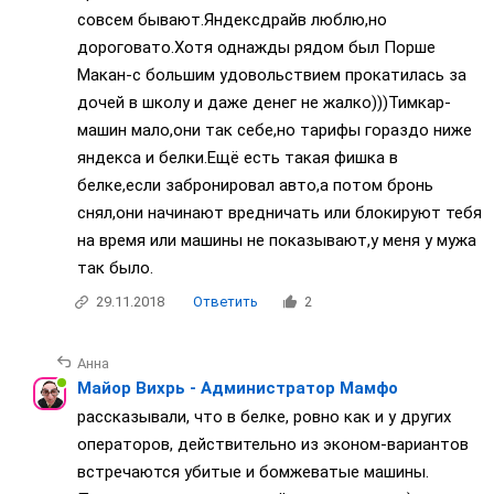
совсем бывают.Яндексдрайв люблю,но
дороговато.Хотя однажды рядом был Порше
Макан-с большим удовольствием прокатилась за
дочей в школу и даже денег не жалко)))Тимкар-
машин мало,они так себе,но тарифы гораздо ниже
яндекса и белки.Ещё есть такая фишка в
белке,если забронировал авто,а потом бронь
снял,они начинают вредничать или блокируют тебя
на время или машины не показывают,у меня у мужа
так было.
29.11.2018
Ответить
2
Анна
Майор Вихрь - Администратор Мамфо
рассказывали, что в белке, ровно как и у других
операторов, действительно из эконом-вариантов
встречаются убитые и бомжеватые машины.