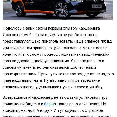
Поделюсь с вами своим первым опытом каршеринга.
Долгое время было на слуху такое удобство, но не
представлялся шанс поиспользовать. Наше славное гибдд
или гаи, как там правильно, уже полгода не может или не
хочет или я торможу процесс, лишить меня водительских
прав за дважды двойную сплошную. Я не специально и
совсем чуть-чуть, но они оказались доблестными
правохранителями. Чуть-чуть не считается, денег не надо, а
план надо выполнить. Ну да ладно, пятое заседание
апелляционного суда вызывает уже интерес и улыбку.
Возвращаясь к каршерингу, не так давно установил пару
приложений (яндекс и
белку
), пока права действуют. На
всякий пожарный. А вдруг? И тут случилось страшное,
ожидаемая посылка перепуталась и доставилась на склад