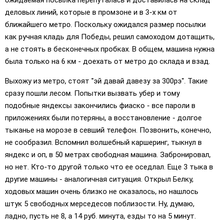
деловых линий, которые в промзоне и в 3-х км от
ближайшего метро. Поскольку ожидался размер посылки
как ручная кладь для Победы, решил самоходом дотащить,
а не стоять в бесконечных пробках. В общем, машина нужна
была только на 6 км - доехать от метро до склада и взад.
Выхожу из метро, стоят "эй давай давезу за 300рэ". Такие
сразу пошли лесом. Попытки вызвать убер и тому
подобные яндексы закончились фиаско - все пароли в
приложениях были потеряны, а восстановление - долгое
тыканье на морозе в севший телефон. Позвонить, конечно,
не сообразил. Вспомнил волшебный каршеринг, тыкнул в
яндекс и оп, в 50 метрах свободная машина. Забронировал,
но нет. Кто-то другой только что ее оседлал. Еще 3 тыка в
другие машины - аналогичная ситуация. Открыл Белку,
ходовых машин очень близко не оказалось, но нашлось
штук 5 свободных мерседесов поблизости. Ну, думаю,
ладно, пусть не 8, а 14 руб. минута, езды то на 5 минут.