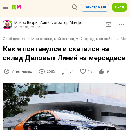
Регистрация
Вход
Майор Вихрь - Администратор Мамфо
Москва, Россия
Сообщества
Моя страна, мой регион, мой город, мой район
Моск
Как я понтанулся и скатался на
склад Деловых Линий на мерседесе
7 лет назад
2586
34
15
9