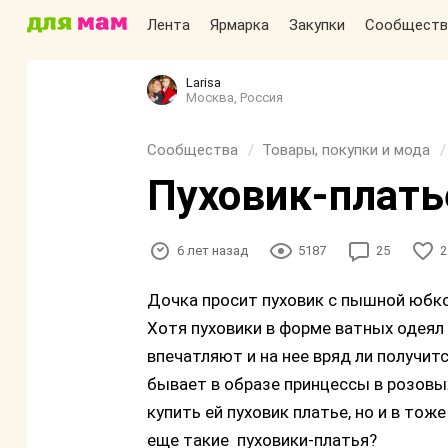
Лента
Ярмарка
Закупки
Сообществ
Larisa
Москва, Россия
Сообщества
Товары, покупки и мода
Пуховик-плать
6 лет назад
5187
25
2
Дочка просит пуховик с пышной юбкой
Хотя пуховики в форме ватных одеял
впечатляют и на нее вряд ли получит
бывает в образе принцессы в розовых
купить ей пуховик платье, но и в тож
еще такие пуховики-платья?