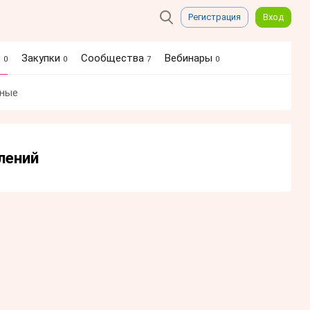
Регистрация
Вход
я
Закупки
Сообщества
Вебинары
0
0
7
0
ные
лений