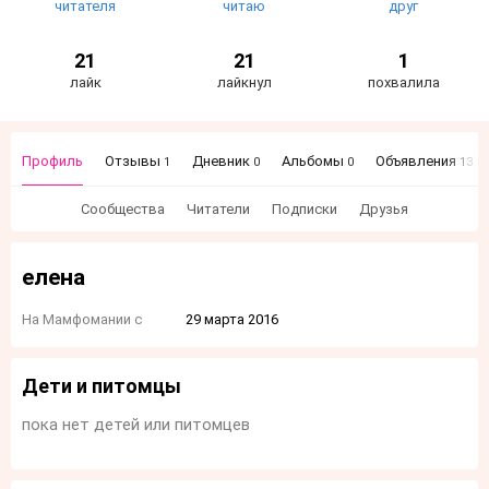
читателя
читаю
друг
21
21
1
лайк
лайкнул
похвалила
Профиль
Отзывы
Дневник
Альбомы
Объявления
1
0
0
13
Сообщества
Читатели
Подписки
Друзья
елена
На Мамфомании с
29 марта 2016
Дети и питомцы
пока нет детей или питомцев