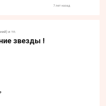
7 лет назад
ий) и тп.
ние звезды !
р