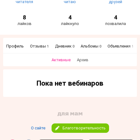
читателя
читаю
друзей
8
4
4
лайков
лайкнуло
похвалила
Профиль
Отзывы
Дневник
Альбомы
Объявления
1
0
0
1
Активные
Архив
Пока нет вебинаров
О сайте
Благотворительность