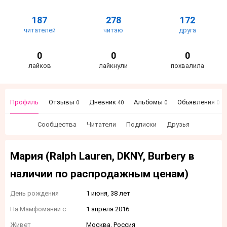
187
278
172
читателей
читаю
друга
0
0
0
лайков
лайкнули
похвалила
Профиль
Отзывы
Дневник
Альбомы
Объявления
0
40
0
0
Сообщества
Читатели
Подписки
Друзья
Мария (Ralph Lauren, DKNY, Burbery в
наличии по распродажным ценам)
День рождения
1 июня, 38 лет
На Мамфомании с
1 апреля 2016
Живет
Москва, Россия