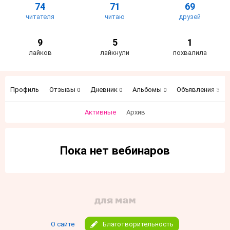
74
71
69
читателя
читаю
друзей
9
5
1
лайков
лайкнули
похвалила
Профиль
Отзывы
Дневник
Альбомы
Объявления
0
0
0
3
Активные
Архив
Пока нет вебинаров
О сайте
Благотворительность