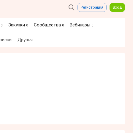
Регистрация
Вход
я
Закупки
Сообщества
Вебинары
0
0
0
0
писки
Друзья