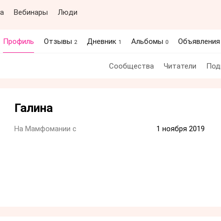
а
Вебинары
Люди
Профиль
Отзывы
Дневник
Альбомы
Объявлени
2
1
0
Сообщества
Читатели
Под
Галина
На Мамфомании с
1 ноября 2019