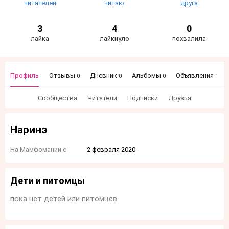
читателей
читаю
друга
3
4
0
лайка
лайкнуло
похвалила
Профиль
Отзывы
Дневник
Альбомы
Объявления
0
0
0
1
Сообщества
Читатели
Подписки
Друзья
Наринэ
На Мамфомании с
2 февраля 2020
Дети и питомцы
пока нет детей или питомцев