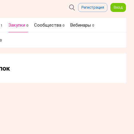
Регистрация
Вход
я
Закупки
Сообщества
Вебинары
1
0
0
0
в
пок