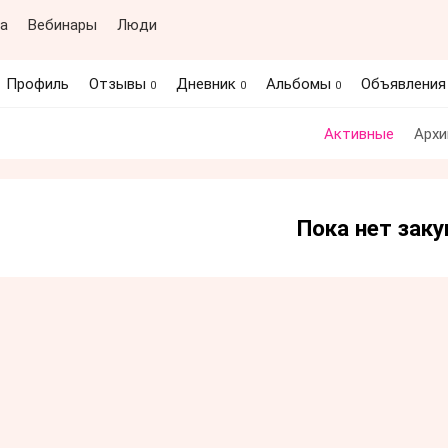
а
Вебинары
Люди
Профиль
Отзывы
Дневник
Альбомы
Объявлени
0
0
0
Активные
Архи
Пока нет заку