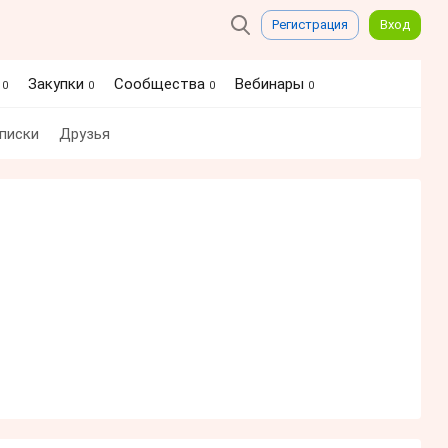
Регистрация
Вход
я
Закупки
Сообщества
Вебинары
0
0
0
0
писки
Друзья