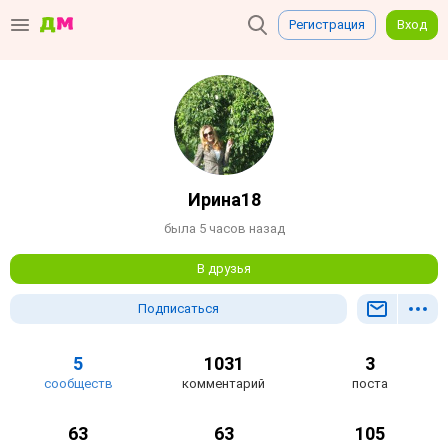
Регистрация
Вход
Ирина18
была 5 часов назад
В друзья
Подписаться
5
1031
3
сообществ
комментарий
поста
63
63
105