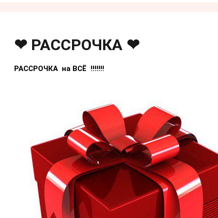
❤ РАССРОЧКА ❤
РАССРОЧКА на ВСЁ !!!!!!!