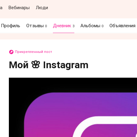
а
Вебинары
Люди
Профиль
Отзывы
Дневник
Альбомы
Объявления
0
3
0
Прикрепленный пост
Мой 🌸 Instagram