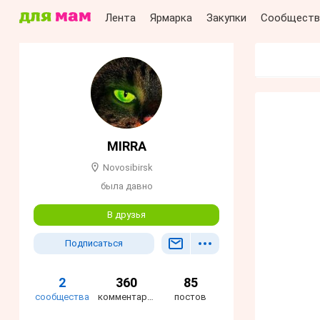
Лента
Ярмарка
Закупки
Сообществ
MIRRA
Novosibirsk
была давно
В друзья
Подписаться
2
360
85
сообщества
комментариев
постов