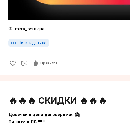
🌸 mirra_boutique
Читать дальше
Нравится
🔥🔥🔥 СКИДКИ 🔥🔥🔥
Девочки о цене договоримся 🤗
Пишите в ЛС !!!!!!