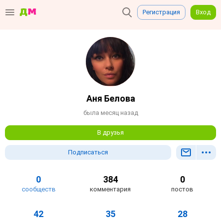
Регистрация
Вход
Аня Белова
была месяц назад
В друзья
Подписаться
0
384
0
сообществ
комментария
постов
42
35
28