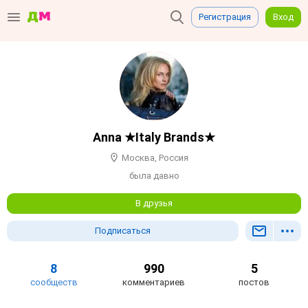
Регистрация
Вход
Anna ★Italy Brands★
Москва, Россия
была давно
В друзья
Подписаться
8
990
5
сообществ
комментариев
постов