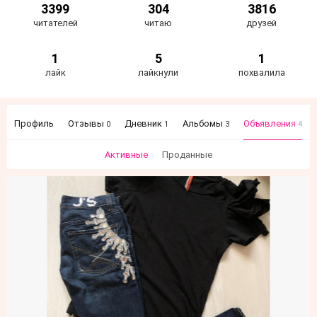
3399
304
3816
читателей
читаю
друзей
1
5
1
лайк
лайкнули
похвалила
Профиль
Отзывы
Дневник
Альбомы
Объявления
0
1
3
4
Активные
Проданные