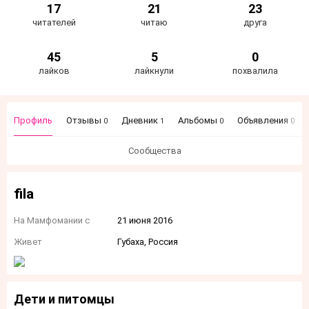
17
21
23
читателей
читаю
друга
45
5
0
лайков
лайкнули
похвалила
Профиль
Отзывы
Дневник
Альбомы
Объявления
0
1
0
0
Сообщества
fila
На Мамфомании с
21 июня 2016
Живет
Губаха, Россия
Дети и питомцы