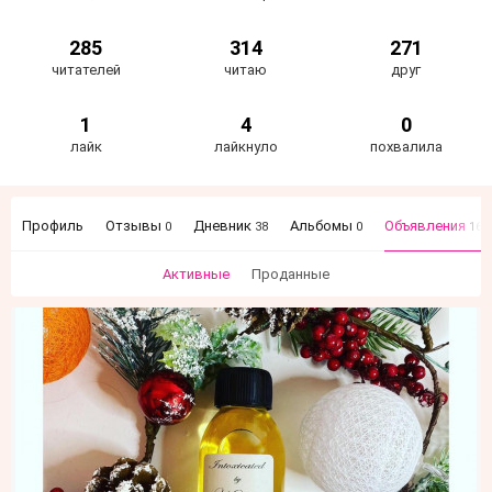
285
314
271
читателей
читаю
друг
1
4
0
лайк
лайкнуло
похвалила
Профиль
Отзывы
Дневник
Альбомы
Объявления
0
38
0
161
Активные
Проданные