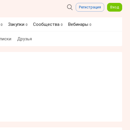
Регистрация
Вход
я
Закупки
Сообщества
Вебинары
0
0
0
0
писки
Друзья