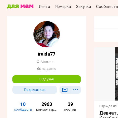
Лента
Ярмарка
Закупки
Сообществ
iraida77
Москва
была давно
В друзья
Подписаться
10
2963
39
Одежда из 
сообществ
комментария
постов
Девчат,