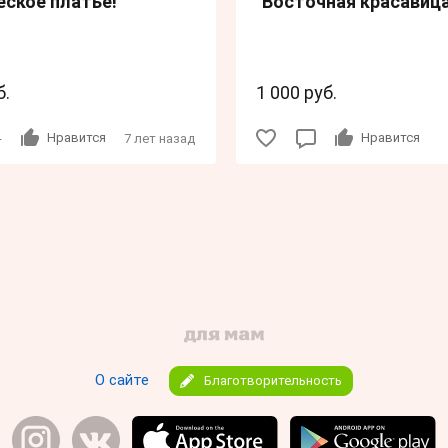
ское платье!
"Восточная красавиц
б.
1 000 руб.
4
Нравится
Нравится
7 лет назад
О сайте
Благотворительность