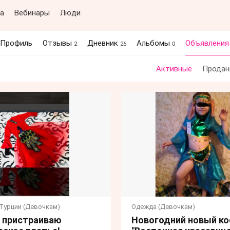
а
Вебинары
Люди
Профиль
Отзывы
Дневник
Альбомы
Объявлени
2
26
0
Активные
Продан
Турции (Девочкам)
Одежда (Девочкам)
 пристраиваю
Новогодний новый к