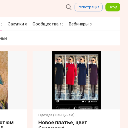
Регистрация
Вход
я
Закупки
Сообщества
Вебинары
3
0
10
0
ные
Одежда (Женщинам)
остюм
Новое платье, цвет