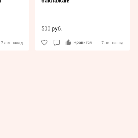
а"
баклажан!
500 руб.
Нравится
7 лет назад
7 лет назад