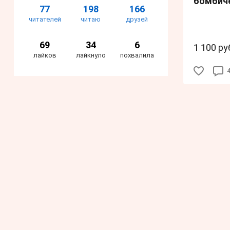
бомбиче
77
198
166
читателей
читаю
друзей
69
34
6
1 100 ру
лайков
лайкнуло
похвалила